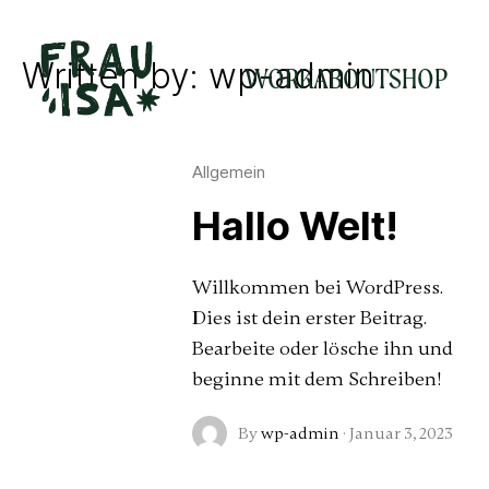
Written by: wp-admin
WORK
ABOUT
SHOP
Allgemein
Hallo Welt!
Willkommen bei WordPress.
Dies ist dein erster Beitrag.
Bearbeite oder lösche ihn und
beginne mit dem Schreiben!
By
wp-admin
·
Januar 3, 2023