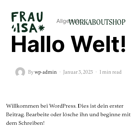
WORK
ABOUT
SHOP
Allgemein
Hallo Welt!
By
wp-admin
·
Januar 3, 2023
·
1 min read
Willkommen bei WordPress. Dies ist dein erster
Beitrag. Bearbeite oder lösche ihn und beginne mit
dem Schreiben!